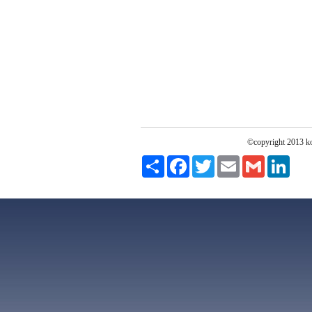
©copyright 2013 koc
Paylaş
Facebook
Twitter
Email
Gmail
Linke