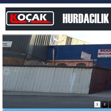
KOÇAK HURDACILIK LTD STI ADANA Hurda Alım Satım Yapmak isteyenlerin bir arada yer aldı
1
2