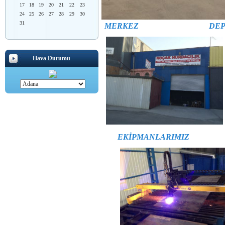
17
18
19
20
21
22
23
24
25
26
27
28
29
30
31
MERKEZ
DE
Hava Durumu
EKİPMANLARIMIZ