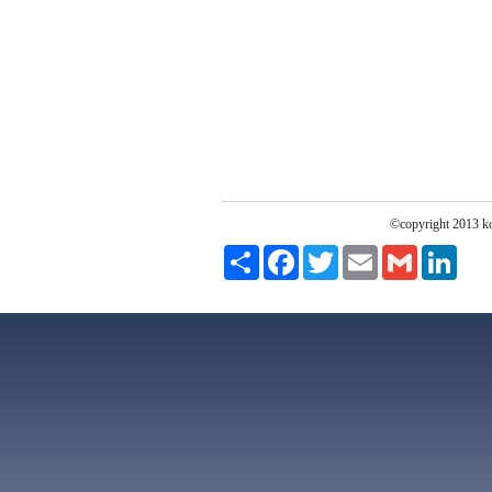
©copyright 2013 koc
Paylaş
Facebook
Twitter
Email
Gmail
Linke