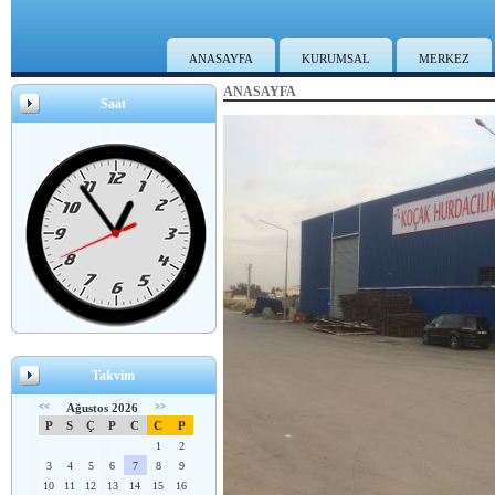
ANASAYFA
KURUMSAL
MERKEZ
ANASAYFA
Saat
Takvim
<<
Ağustos 2026
>>
P
S
Ç
P
C
C
P
1
2
3
4
5
6
7
8
9
10
11
12
13
14
15
16