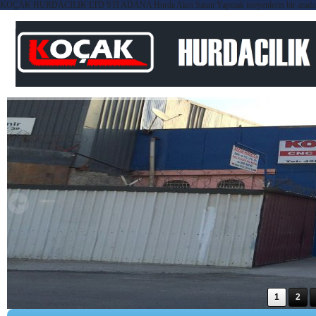
KOÇAK HURDACILIK LTD STI ADANA Hurda Alım Satım Yapmak isteyenlerin bir arada yer aldı
1
2