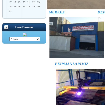
17
18
19
20
21
22
23
24
25
26
27
28
29
30
31
MERKEZ
DE
Hava Durumu
EKİPMANLARIMIZ